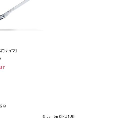
専用ナイフ】
0
UT
規約
© Jamón KIKUZUKI